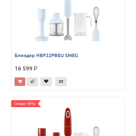
Блендер HBF22PBEU SMEG
16 599
р.
Скидка -891р