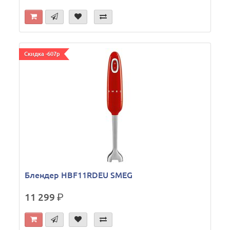
Скидка -607р
Блендер HBF11RDEU SMEG
11 299
р.