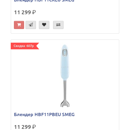
11 299
р.
Скидка -607р
Блендер HBF11PBEU SMEG
11 299
р.