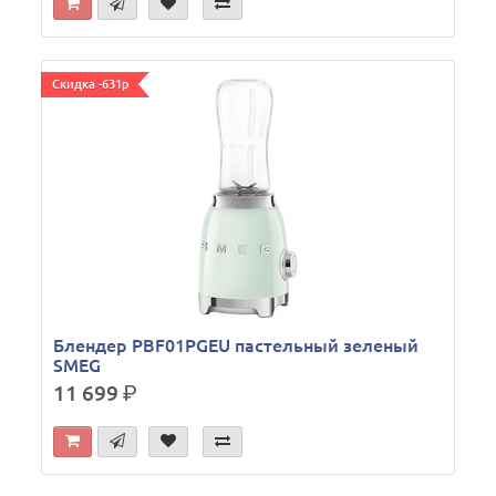
Скидка -631р
Блендер PBF01PGEU пастельный зеленый
SMEG
11 699
р.