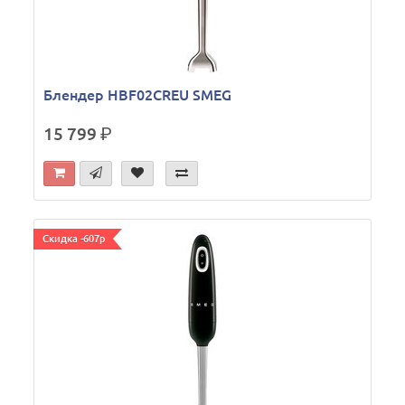
Блендер HBF02CREU SMEG
15 799
р.
Скидка -607р