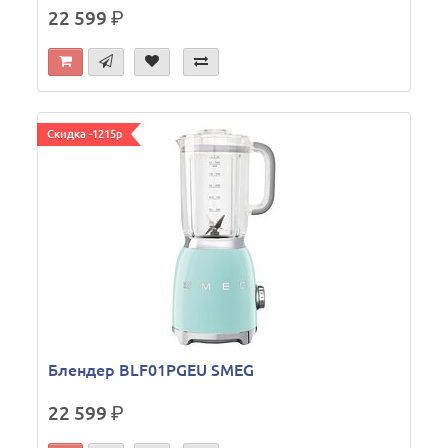
22 599
р.
Скидка -1215р
Блендер BLF01PGEU SMEG
22 599
р.