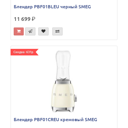
Блендер PBF01BLEU черный SMEG
11 699
р.
Скидка -631р
Блендер PBF01CREU кремовый SMEG