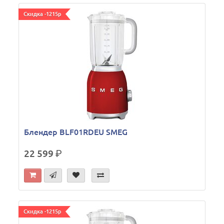
Скидка -1215р
Блендер BLF01RDEU SMEG
22 599
р.
Скидка -1215р