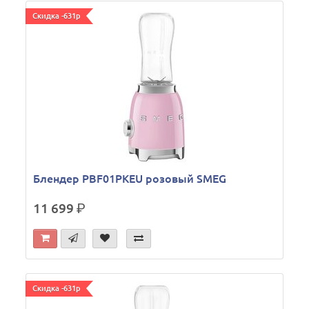
Скидка -631р
Блендер PBF01PKEU розовый SMEG
11 699
р.
Скидка -631р