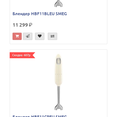
Блендер HBF11BLEU SMEG
11 299
р.
Скидка -607р
Блендер HBF11CREU SMEG