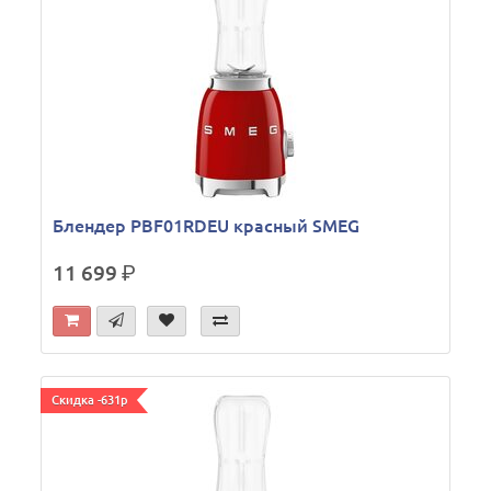
Блендер PBF01RDEU красный SMEG
11 699
р.
Скидка -631р