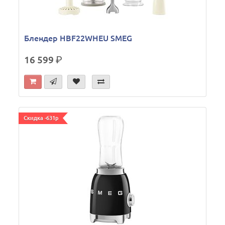
Блендер HBF22WHEU SMEG
16 599
р.
Скидка -631р