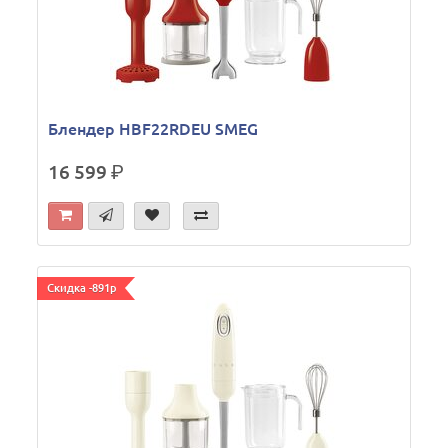
Блендер HBF22RDEU SMEG
16 599
р.
Скидка -891р