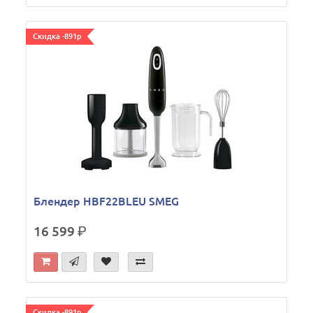
Скидка -891р
Блендер HBF22BLEU SMEG
16 599
р.
Скидка -891р