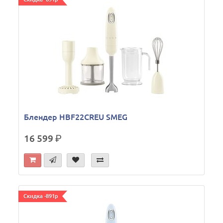
Блендер HBF22CREU SMEG
16 599
р.
Скидка -891р