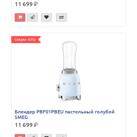
11 699
р.
Скидка -631р
Блендер PBF01PBEU пастельный голубой
SMEG
11 699
р.