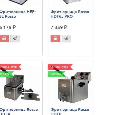
Фритюрница HEF-
Фритюрница Rosso
8L Rosso
HDF6J PRO
6 179
р.
7 359
р.
Скидка -392р
Скидка -598р
Волжск
Волжск
Фритюрница Rosso
Фритюрница Rosso
HDF4
HDF8