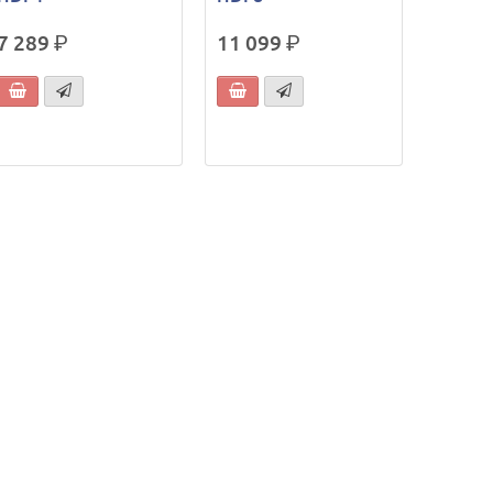
7 289
р.
11 099
р.