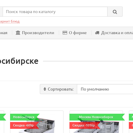
армит блюд
вная
Производители
О фирме
Доставка и опл
осибирске
Сортировать:
Новосибирск
Москва Новосибирск
Волжск
Скидка -609р
Скидка -1016р