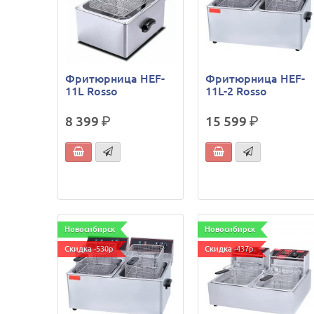
Фритюрница HEF-
Фритюрница HEF-
11L Rosso
11L-2 Rosso
8 399
р.
15 599
р.
Новосибирск
Новосибирск
Скидка -530р
Скидка -437р