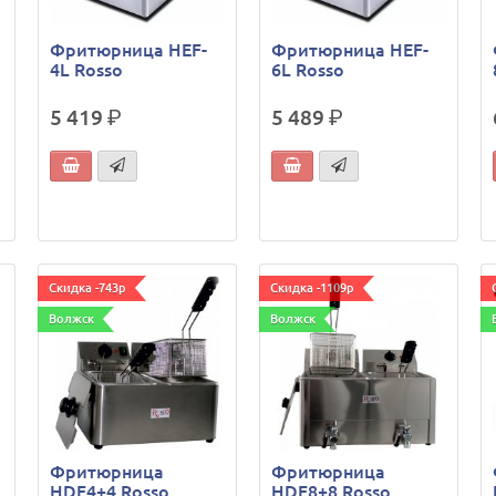
Фритюрница HEF-
Фритюрница HEF-
4L Rosso
6L Rosso
5 419
р.
5 489
р.
Скидка -743р
Скидка -1109р
Волжск
Волжск
Фритюрница
Фритюрница
HDF4+4 Rosso
HDF8+8 Rosso