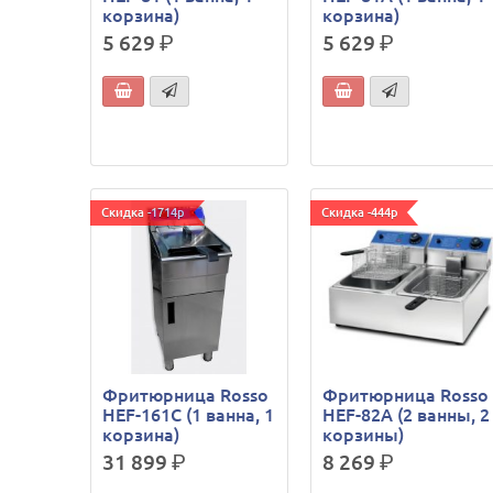
корзина)
корзина)
5 629
р.
5 629
р.
Скидка -1714р
Скидка -444р
Фритюрница Rosso
Фритюрница Rosso
HEF-161C (1 ванна, 1
HEF-82А (2 ванны, 2
корзина)
корзины)
31 899
р.
8 269
р.