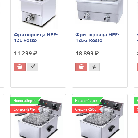
Фритюрница HEF-
Фритюрница HEF-
12L Rosso
12L-2 Rosso
11 299
р.
18 899
р.
Новосибирск
Новосибирск
Скидка -291р
Скидка -295р