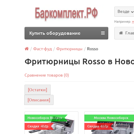
Везде
Например:
м
Купить оборудование
Гла
Фаст-фуд
Фритюрницы
Rosso
Фритюрницы Rosso в Нов
Сравнение товаров (0)
[Остатки]
[Описания]
Новосибирск Волжск
Москва Новосибирск
Волжск
Скидка -452р
Скидка -837р