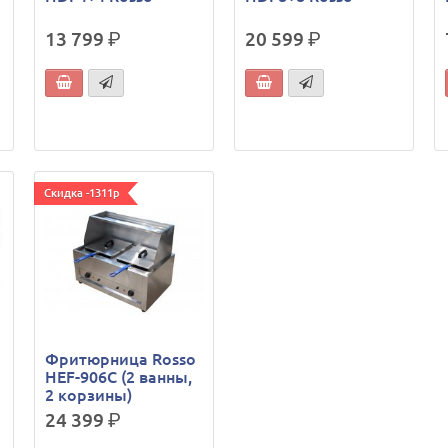
13 799
р.
20 599
р.
Скидка -1311р
Фритюрница Rosso
HEF-906С (2 ванны,
2 корзины)
24 399
р.