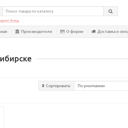
армит блюд
вная
Производители
О фирме
Доставка и опл
сибирске
Сортировать: