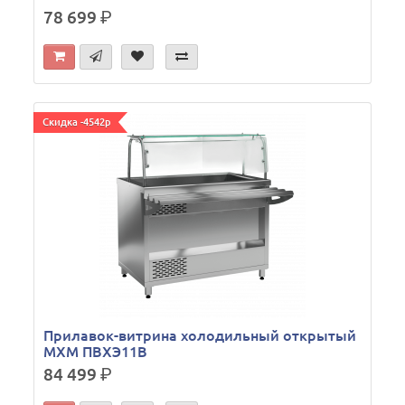
78 699
р.
Скидка -4542р
Прилавок-витрина холодильный открытый
МХМ ПВХЭ11В
84 499
р.