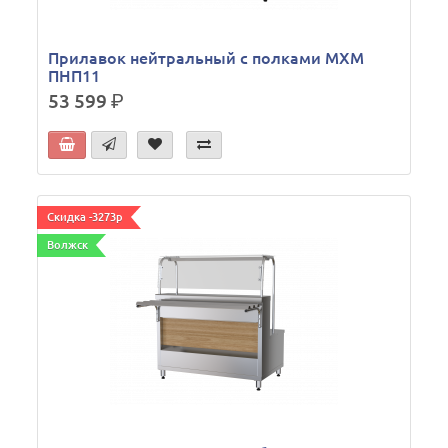
Прилавок нейтральный с полками МХМ
ПНП11
53 599
р.
Скидка -3273р
Волжск