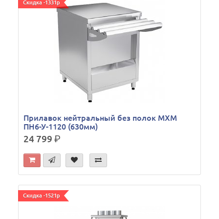
Скидка -1331р
Прилавок нейтральный без полок МХМ
ПН6-У-1120 (630мм)
24 799
р.
Скидка -1521р