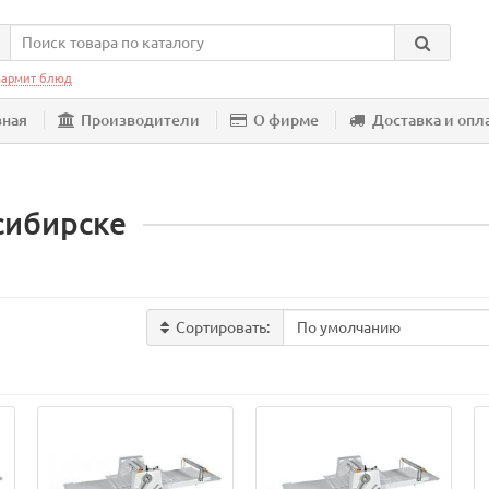
армит блюд
вная
Производители
О фирме
Доставка и опл
сибирске
Сортировать: