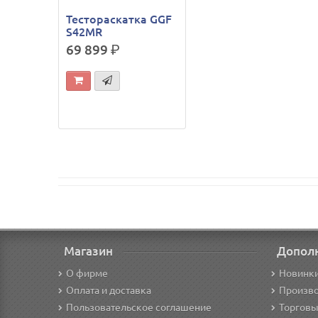
Тестораскатка GGF
S42MR
69 899
р.
Магазин
Допол
О фирме
Новинк
Оплата и доставка
Произв
Пользовательское соглашение
Торговы