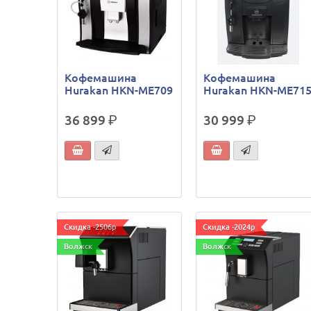
Кофемашина
Кофемашина
Hurakan HKN-ME709
Hurakan HKN-ME71
36 899
р.
30 999
р.
Скидка -2506р
Скидка -2024р
Волжск
Волжск