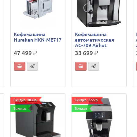
Кофемашина
Кофемашина
5
Hurakan HKN-ME717
автоматическая
AC-709 Airhot
47 499
р.
33 699
р.
Скидка -1830р
Скидка -2222р
Волжск
Волжск