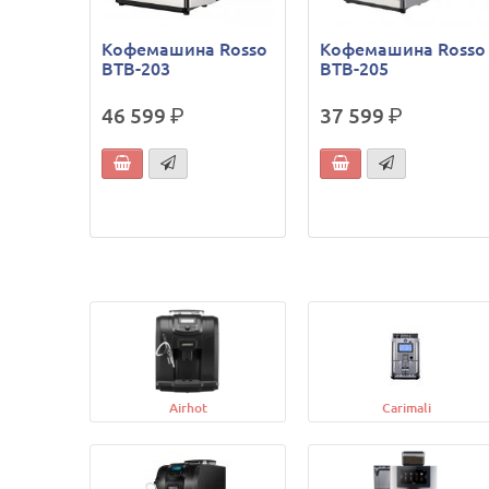
Кофемашина Rosso
Кофемашина Rosso
BTB-203
BTB-205
46 599
р.
37 599
р.
Airhot
Carimali