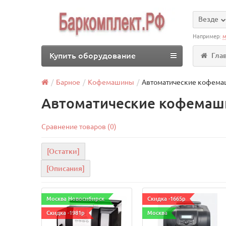
Везде
Например:
м
Купить оборудование
Гла
Барное
Кофемашины
Автоматические кофем
Автоматические кофемаши
Сравнение товаров (0)
[Остатки]
[Описания]
Москва Новосибирск
Скидка -1665р
Скидка -1981р
Москва