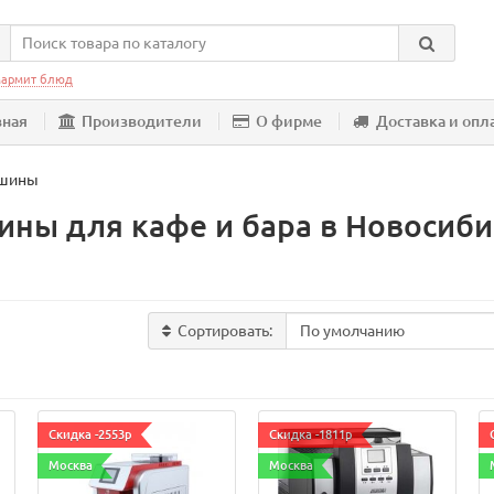
армит блюд
вная
Производители
О фирме
Доставка и опл
ашины
ны для кафе и бара в Новосиби
Сортировать:
Скидка -2553р
Скидка -1811р
Москва
Москва