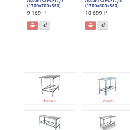
Assum СП-С-17/7
Assum СП-С-17/8
(1700х700х850)
(1700х800х850)
9 169
р.
10 699
р.
Hessen
Assum