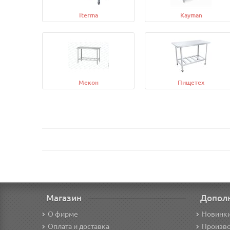
Iterma
Kayman
Мекон
Пищетех
Магазин
Допол
О фирме
Новинк
Оплата и доставка
Произв