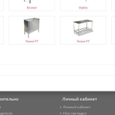
Kroner
Viatto
Техно-ТТ
Техно-ТТ
нительно
Личный кабинет
и
Личный кабинет
одители
Мои закладки