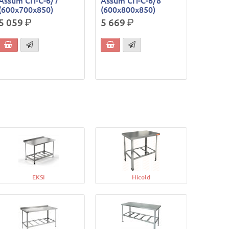
Assum СП-С-6/7
Assum СП-С-6/8
(600х700х850)
(600х800х850)
5 059
р.
5 669
р.
EKSI
Hicold