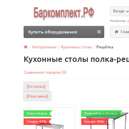
Везде
Например:
м
Купить оборудование
Гла
Нейтральное
Кухонные столы
Решётка
Кухонные столы полка-ре
Сравнение товаров (0)
[Остатки]
[Описания]
Новосибирск
Новосибирск Волжск
Скидка -619р
Скидка -426р