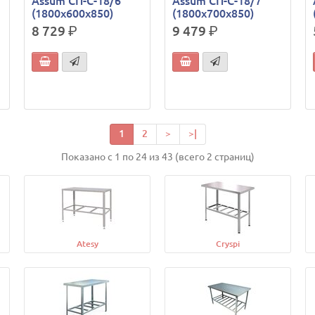
Assum СП-С-18/6
Assum СП-С-18/7
(1800х600х850)
(1800х700х850)
8 729
р.
9 479
р.
1
2
>
>|
Показано с 1 по 24 из 43 (всего 2 страниц)
Atesy
Cryspi