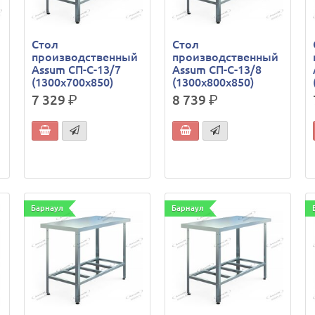
Стол
Стол
производственный
производственный
Assum СП-С-13/7
Assum СП-С-13/8
(1300х700х850)
(1300х800х850)
7 329
р.
8 739
р.
Барнаул
Барнаул