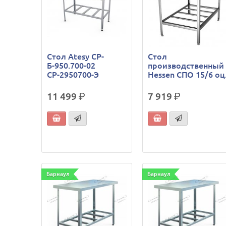
Стол Atesy СР-
Стол
Б-950.700-02
производственный
СР-2950700-Э
Hessen СПО 15/6 оц
11 499
р.
7 919
р.
Барнаул
Барнаул