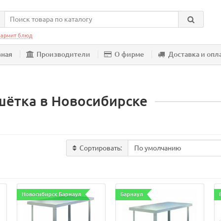
армит блюд
вная
Производители
О фирме
Доставка и опл
шётка в Новосибирске
Сортировать:
Новосибирск Барнаул
Барнаул