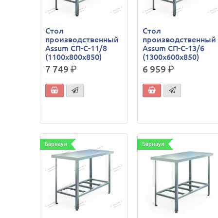
Стол
Стол
производственный
производственный
Assum СП-С-11/8
Assum СП-С-13/6
(1100х800х850)
(1300х600х850)
7 749
р.
6 959
р.
Барнаул
Барнаул