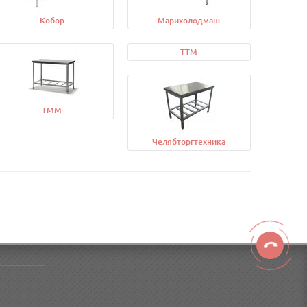
Кобор
Марихолодмаш
ТТМ
ТММ
Челябторгтехника