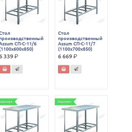
Стол
Стол
производственный
производственный
Assum СП-С-11/6
Assum СП-С-11/7
(1100х600х850)
(1100х700х850)
6 339
р.
6 669
р.
Барнаул
Барнаул