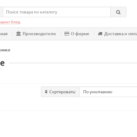
армит блюд
вная
Производители
О фирме
Доставка и опл
инки
ке
Сортировать: