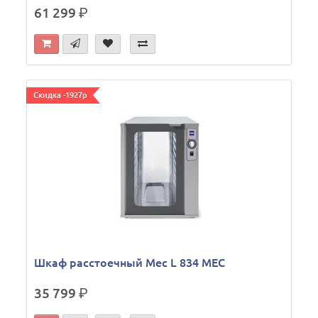
61 299
р.
Скидка -1927р
Шкаф расстоечный Mec L 834 MEC
35 799
р.