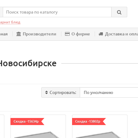
армит блюд
вная
Производители
О фирме
Доставка и опл
 Новосибирске
Сортировать:
Скидка -15634р
Скидка -13802р