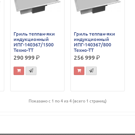
Гриль теппан-яки
Гриль теппан-яки
индукционный
индукционный
ИПГ-140367/1500
ИПГ-140367/800
Техно-ТТ
Техно-ТТ
290 999
р.
256 999
р.
Показано с 1 по 4 из 4 (всего 1 страниц)