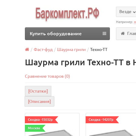
Везде
Например:
м
Купить оборудование
Гла
Фаст-фуд
Шаурма грили
Техно-ТТ
Шаурма грили Техно-ТТ в
Сравнение товаров (0)
[Остатки]
[Описания]
Скидка -15032р
Скидка -14207р
Москва