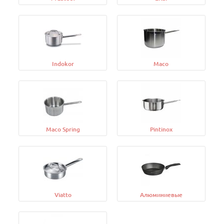
Indokor
Maco
Maco Spring
Pintinox
Viatto
Алюминиевые