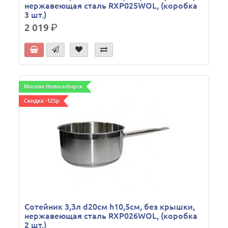
нержавеющая сталь RXP025WOL, (коробка
3 шт.)
2 019
р.
Москва Новосибирск
Скидка -125р
Сотейник 3,3л d20см h10,5см, без крышки,
нержавеющая сталь RXP026WOL, (коробка
2 шт.)