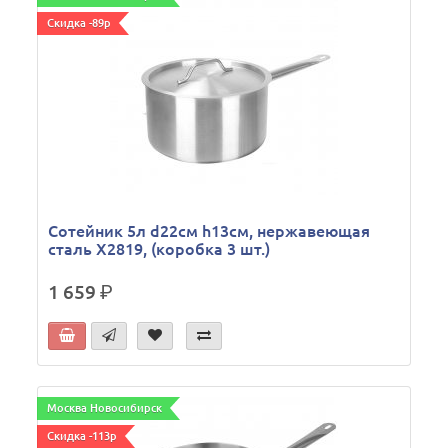
Скидка -89р
Сотейник 5л d22см h13см, нержавеющая
сталь X2819, (коробка 3 шт.)
1 659
р.
Москва Новосибирск
Скидка -113р