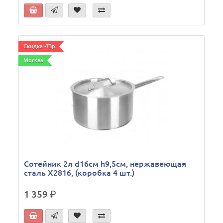
Скидка -73р
Москва
Сотейник 2л d16см h9,5см, нержавеющая
сталь X2816, (коробка 4 шт.)
1 359
р.