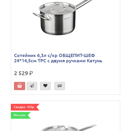
Сотейник 6,3л с/кр ОБЩЕПИТ-ШЕФ
24*14,5см ТРС с двумя ручками Катунь
2 529
р.
Скидка -103р
Москва