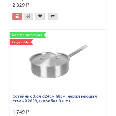
2 329
р.
Москва Новосибирск
Скидка -94р
Сотейник 3,6л d24см h8см, нержавеющая
сталь X2829, (коробка 3 шт.)
1 749
р.