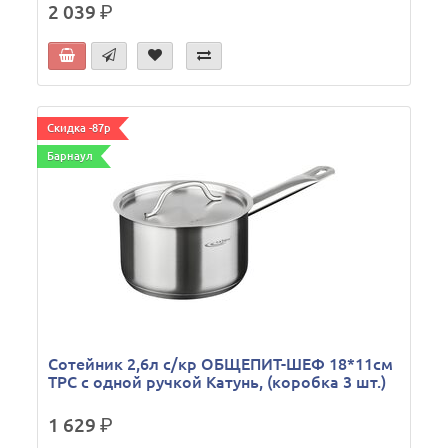
2 039
р.
Скидка -87р
Барнаул
Сотейник 2,6л с/кр ОБЩЕПИТ-ШЕФ 18*11см
ТРС с одной ручкой Катунь, (коробка 3 шт.)
1 629
р.