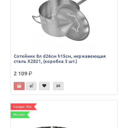
Сотейник 8л d26см h15см, нержавеющая
сталь X2821, (коробка 3 шт.)
2 109
р.
Скидка -82р
Москва