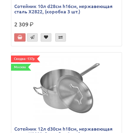
Сотейник 10л d28см h16см, нержавеющая
сталь X2822, (коробка 3 шт.)
2 309
р.
Скидка -137р
Москва
Сотейник 12л d30см h18см, нержавеющая