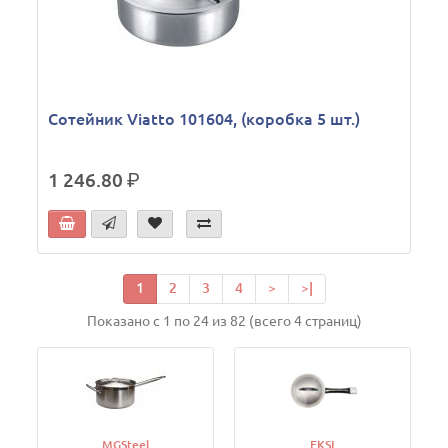
Сотейник Viatto 101604, (коробка 5 шт.)
1 246.80
р.
1
2
3
4
>
>|
Показано с 1 по 24 из 82 (всего 4 страниц)
MGSteel
EKSI