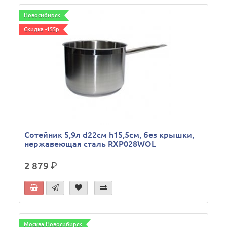
Новосибирск
Скидка -155р
Сотейник 5,9л d22см h15,5см, без крышки,
нержавеющая сталь RXP028WOL
2 879
р.
Москва Новосибирск