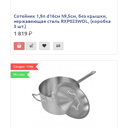
Сотейник 1,9л d16см h9,5см, без крышки,
нержавеющая сталь RXP023WOL, (коробка
3 шт.)
1 819
р.
Скидка -124р
Москва