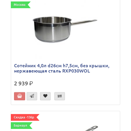
Москва
Сотейник 4,0л d26см h7,5см, без крышки,
нержавеющая сталь RXP030WOL
2 939
р.
Скидка -136р
Барнаул