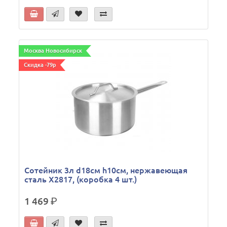
Москва Новосибирск
Скидка -79р
Сотейник 3л d18см h10см, нержавеющая
сталь X2817, (коробка 4 шт.)
1 469
р.