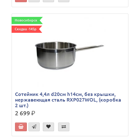
Новосибирск
Скидка -145р
Сотейник 4,4л d20см h14см, без крышки,
нержавеющая сталь RXP027WOL, (коробка
2 шт.)
2 699
р.