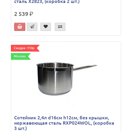
сталь X2823, (коробка 2 шт.)
2 539
р.
Скидка -110р
Москва
Сотейник 2,4л d16см h12см, без крышки,
нержавеющая сталь RXP024WOL, (коробка
3 шт.)