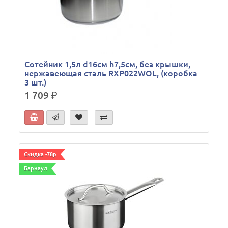
Сотейник 1,5л d16см h7,5см, без крышки,
нержавеющая сталь RXP022WOL, (коробка
3 шт.)
1 709
р.
Скидка -78р
Барнаул