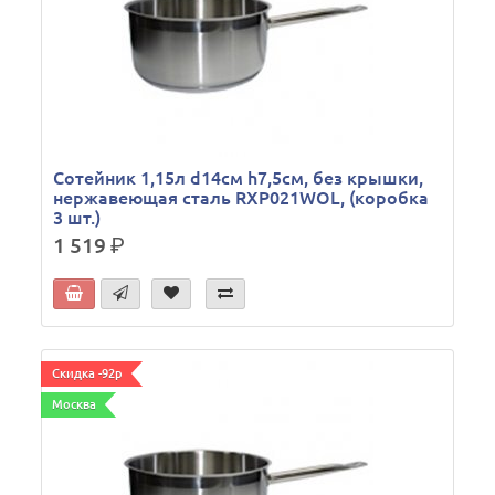
Сотейник 1,15л d14см h7,5см, без крышки,
нержавеющая сталь RXP021WOL, (коробка
3 шт.)
1 519
р.
Скидка -92р
Москва