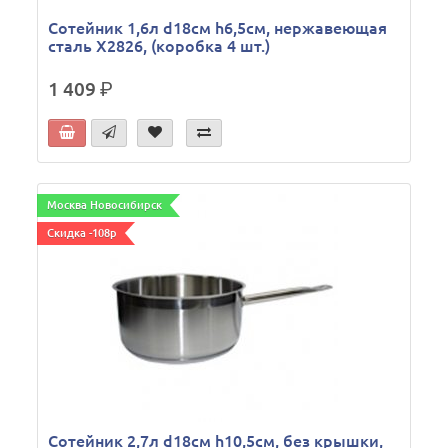
Сотейник 1,6л d18см h6,5см, нержавеющая
сталь X2826, (коробка 4 шт.)
1 409
р.
Москва Новосибирск
Скидка -108р
Сотейник 2,7л d18см h10,5см, без крышки,