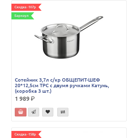
Скидка -107р
Барнаул
Сотейник 3,7л с/кр ОБЩЕПИТ-ШЕФ
20*12,5см ТРС с двумя ручками Катунь,
(коробка 3 шт.)
1 989
р.
Скидка -158р