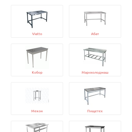
Viatto
Абат
Кобор
Марихолодмаш
Мекон
Пищетех