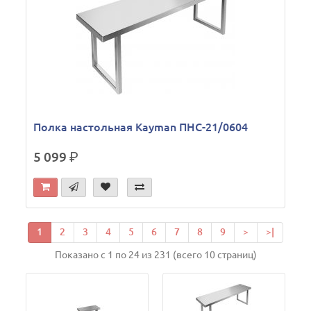
Полка настольная Kayman ПНС-21/0604
5 099
р.
1
2
3
4
5
6
7
8
9
>
>|
Показано с 1 по 24 из 231 (всего 10 страниц)