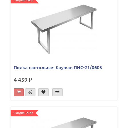
Скидка -240р
Полка настольная Kayman ПНС-21/0603
4 459
р.
Скидка -274р