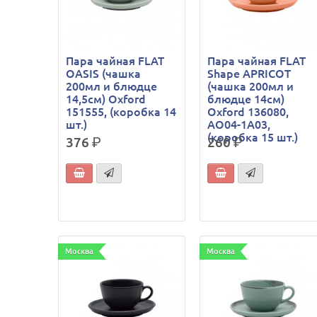
Пара чайная FLAT
Пара чайная FLAT
OASIS (чашка
Shape APRICOT
200мл и блюдце
(чашка 200мл и
14,5см) Oxford
блюдце 14см)
151555, (коробка 14
Oxford 136080,
шт.)
AO04-1A03,
(коробка 15 шт.)
376
р.
260
р.
Москва
Москва