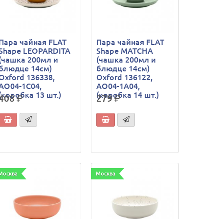
Пара чайная FLAT
Пара чайная FLAT
Shape LEOPARDITA
Shape MATCHA
(чашка 200мл и
(чашка 200мл и
блюдце 14см)
блюдце 14см)
Oxford 136338,
Oxford 136122,
AO04-1C04,
AO04-1A04,
(коробка 13 шт.)
(коробка 14 шт.)
408
р.
279
р.
Москва
Москва