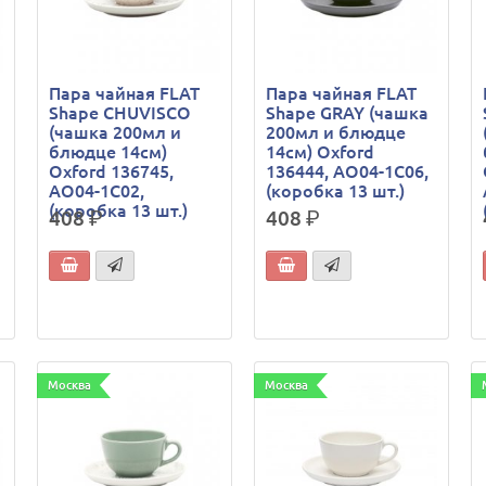
Пара чайная FLAT
Пара чайная FLAT
Shape CHUVISCO
Shape GRAY (чашка
(чашка 200мл и
200мл и блюдце
блюдце 14см)
14см) Oxford
Oxford 136745,
136444, AO04-1C06,
AO04-1C02,
(коробка 13 шт.)
(коробка 13 шт.)
408
р.
408
р.
Москва
Москва