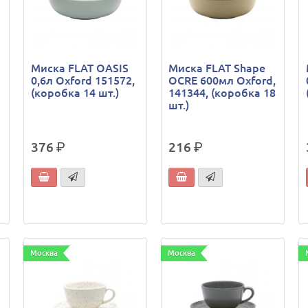
Миска FLAT OASIS
Миска FLAT Shape
0,6л Oxford 151572,
OCRE 600мл Oxford,
(коробка 14 шт.)
141344, (коробка 18
шт.)
376
р.
216
р.
Москва
Москва