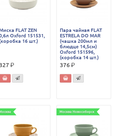
Миска FLAT ZEN
Пара чайная FLAT
0,6л Oxford 151531,
ESTRELA DO MAR
(коробка 16 шт.)
(чашка 200мл и
блюдце 14,5см)
Oxford 151596,
(коробка 14 шт.)
327
р.
376
р.
Москва
Москва Новосибирск