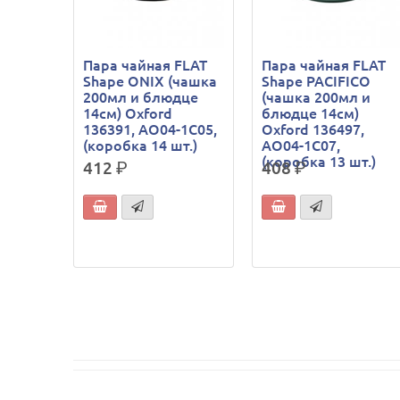
Пара чайная FLAT
Пара чайная FLAT
Shape ONIX (чашка
Shape PACIFICO
200мл и блюдце
(чашка 200мл и
14см) Oxford
блюдце 14см)
136391, AO04-1C05,
Oxford 136497,
(коробка 14 шт.)
AO04-1C07,
(коробка 13 шт.)
412
р.
408
р.