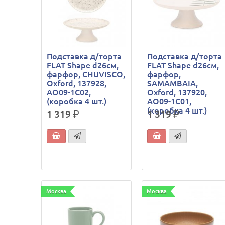
Подставка д/торта
Подставка д/торта
FLAT Shape d26см,
FLAT Shape d26см,
фарфор, CHUVISCO,
фарфор,
Oxford, 137928,
SAMAMBAIA,
AO09-1C02,
Oxford, 137920,
(коробка 4 шт.)
AO09-1C01,
(коробка 4 шт.)
1 319
р.
1 319
р.
Москва
Москва