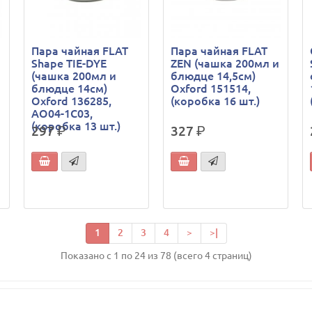
Пара чайная FLAT
Пара чайная FLAT
Shape TIE-DYE
ZEN (чашка 200мл и
(чашка 200мл и
блюдце 14,5см)
блюдце 14см)
Oxford 151514,
Oxford 136285,
(коробка 16 шт.)
AO04-1C03,
(коробка 13 шт.)
297
р.
327
р.
1
2
3
4
>
>|
Показано с 1 по 24 из 78 (всего 4 страниц)