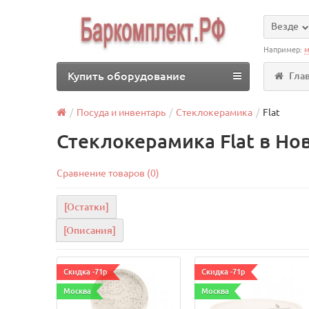
Везде
Например:
м
Купить оборудование
Гла
Посуда и инвентарь
Стеклокерамика
Flat
Стеклокерамика Flat в Но
Сравнение товаров (0)
[Остатки]
[Описания]
Скидка -71р
Скидка -71р
Москва
Москва