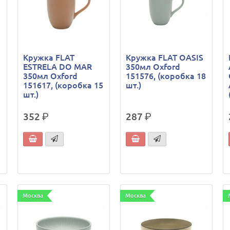
Кружка FLAT
Кружка FLAT OASIS
ESTRELA DO MAR
350мл Oxford
350мл Oxford
151576, (коробка 18
151617, (коробка 15
шт.)
шт.)
352
р.
287
р.
Москва
Москва