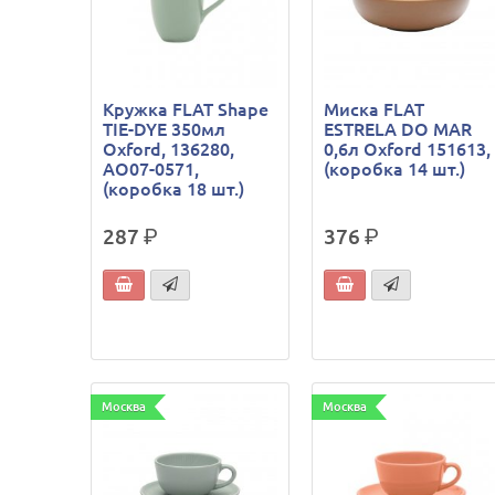
Кружка FLAT Shape
Миска FLAT
TIE-DYE 350мл
ESTRELA DO MAR
Oxford, 136280,
0,6л Oxford 151613,
AO07-0571,
(коробка 14 шт.)
(коробка 18 шт.)
287
р.
376
р.
Москва
Москва