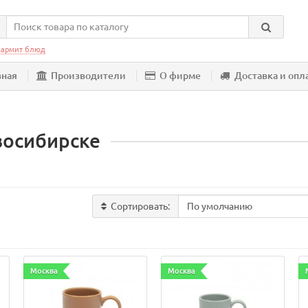
армит блюд
вная
Производители
О фирме
Доставка и опл
восибирске
Сортировать:
Москва
Москва