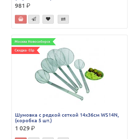
981
р.
Москва Новосибирск
Скидка -55р
Шумовка с редкой сеткой 14х36см WS14N,
(коробка 5 шт.)
1 029
р.