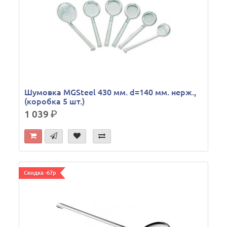
Шумовка MGSteel 430 мм. d=140 мм. нерж.,
(коробка 5 шт.)
1 039
р.
Скидка -67р