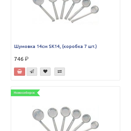
Шумовка 14см SK14, (коробка 7 шт.)
746
р.
Новосибирск