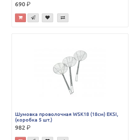
690
р.
Шумовка проволочная WSK18 (18см) EKSI,
(коробка 5 шт.)
982
р.