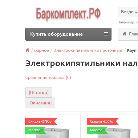
Везде
Например:
м
Купить оборудование
Гла
Барное
Электрокипятильники проточные
Kaym
Электрокипятильники нал
Сравнение товаров (0)
[Остатки]
[Описания]
Скидка -2793р
Скидка -2367р
Москва
Москва