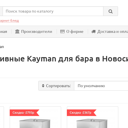
армит блюд
вная
Производители
О фирме
Доставка и опл
an
ивные Kayman для бара в Новос
Сортировать:
Скидка -2793р
Скидка -2367р