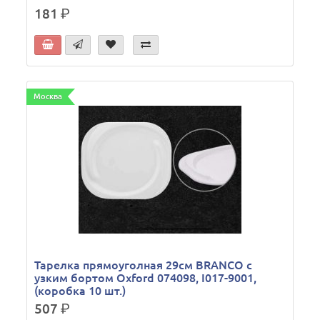
181
р.
Москва
Тарелка прямоуголная 29см BRANCO с
узким бортом Oxford 074098, I017-9001,
(коробка 10 шт.)
507
р.